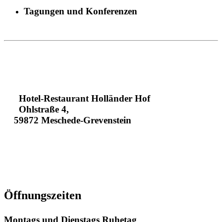
Tagungen und Konferenzen
Hotel-Restaurant Holländer Hof
Ohlstraße 4,
59872 Meschede-Grevenstein
+49293496130
+4929341630
info@hotel-hollaender-hof.de
Öffnungszeiten
Montags und Dienstags Ruhetag